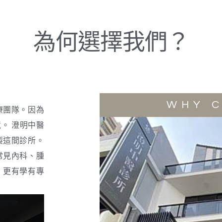
為何選擇我們？
WHY 
療團隊。因為
。 澄明中醫
製這間診所。
常見內科、腫
，更有學有專