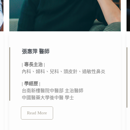
張惠萍 醫師​
| 專長主治 |
內科、婦科、兒科、頭皮針、過敏性鼻炎
| 學經歷 |
台南新樓醫院中醫部 主治醫師
中國醫藥大學後中醫 學士
Read More