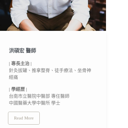
洪碩宏 醫師​
| 專長主治 |
針灸拔罐、推拿整脊、徒手療法、坐骨神
經痛
| 學經歷 |
台南市立醫院中醫部 專任醫師
中國醫藥大學中醫所 學士
Read More