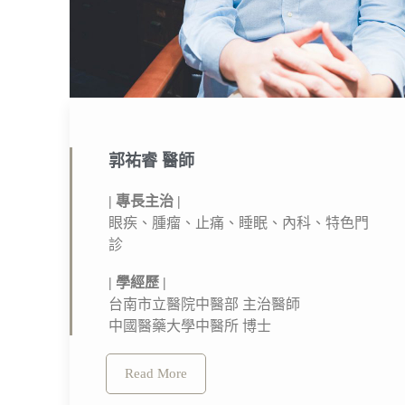
郭祐睿 醫師
| 專長主治 |
眼疾、腫瘤、止痛、睡眠、內科、特色門
診
| 學經歷 |
台南市立醫院中醫部 主治醫師
中國醫藥大學中醫所 博士
Read More