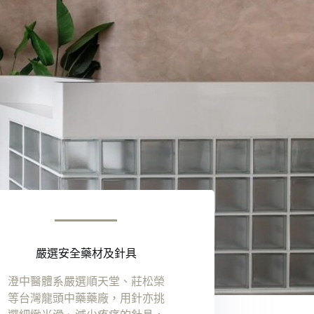
嚴選安全藥材及針具
澄中醫體系嚴選順天堂、莊松榮
等台灣龍頭中藥藥廠，用針亦挑